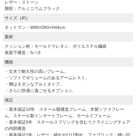
レザー：ストーン
脚部：アルミニウムブラック
サイズ（約）
オットマン：W90×D60×H44cm
素材
クッション材：モールドウレタン、ポリエステル繊維
座面下構造：Sバネ
機能
・丈夫で耐久性の高いフレーム。
・ソフトでボリュームのあるアームレスト。
・脚はモダンなアルミタイプ。
・さらに快適に過ごせるオプション。
保証
・基本保証10年 スチール製構造フレーム、木製ソファフレー
ム、スチール製インサートフレーム、モールドフォーム
・基本保証5年 スチールスプリングを含むリクライニングチェア
の内部構造
・基本保証2年 レザー：破れやひび割れ、ファブリック：縫い目