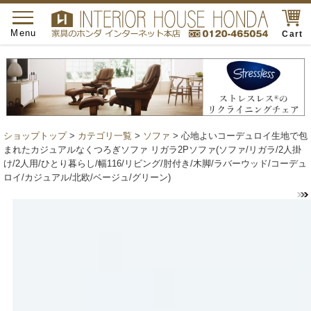
toggle
navigation
Menu
Cart
ショップトップ
>
カテゴリ一覧
>
ソファ
> 心地よいコーデュロイ生地で包
まれたカジュアルなくつろぎソファ リガラ2Pソファ(ソファ/リガラ/2人掛
け/2人用/ひとり暮らし/幅116/リビング/肘付き/木脚/ラバーウッド/コーデュ
ロイ/カジュアル/北欧/ベージュ/グリーン)