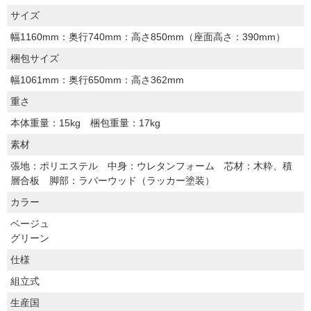
サイズ
幅1160mm：奥行740mm：高さ850mm（座面高さ：390mm）
梱包サイズ
幅1061mm：奥行650mm：高さ362mm
重さ
本体重量：15kg 梱包重量：17kg
素材
張地：ポリエステル 中身：ウレタンフォーム 芯材：木粋、積
層合板 脚部：ラバーウッド（ラッカー塗装）
カラー
ベージュ
グリーン
仕様
組立式
生産国