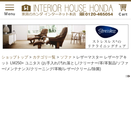
toggle
navigation
Menu
Cart
ショップトップ
>
カテゴリ一覧
>
ソファ
> レザーマスター レザーケアキ
ット LM250+ ユニタス (お手入れ/汚れ落とし/クリーナー/革/革製品/ソファ
ー/メンテナンス/クリーニング/革靴/レザー/クリーム/除菌)