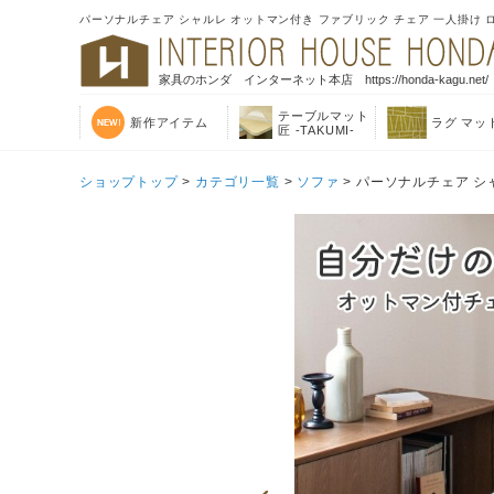
パーソナルチェア シャルレ オットマン付き ファブリック チェア 一人掛け ロ
家具のホンダ インターネット本店 https://honda-kagu.net/
テーブルマット
新作アイテム
ラグ マッ
匠 -TAKUMI-
ショップトップ
>
カテゴリ一覧
>
ソファ
> パーソナルチェア シ