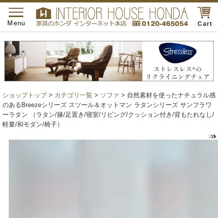
toggle
navigation
Menu
Cart
ショップトップ
>
カテゴリ一覧
>
ソファ
> 自然素材を使ったナチュラル感
のあるBreezeシリーズ スツール＆オットマン ラタンシリーズ サンフラワ
ーラタン （ラタン/籐/足置き/寝室/リビング/クッション付き/背もたれなし/
軽量/和モダン/椅子）