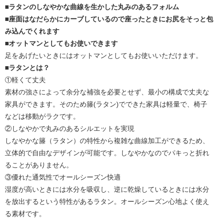
■ラタンのしなやかな曲線を生かした丸みのあるフォルム
■座面はなだらかにカーブしているので座ったときにお尻をそっと包
み込んでくれます
■オットマンとしてもお使いできます
足をあげたいときにはオットマンとしてもお使いいただけます。
■ラタンとは？
①軽くて丈夫
素材の強さによって余分な補強を必要とせず、最小の構成で丈夫な
家具ができます。そのため籐(ラタン)でできた家具は軽量で、椅子
などは移動がラクです。
②しなやかで丸みのあるシルエットを実現
しなやかな籐（ラタン）の特性から複雑な曲線加工ができるため、
立体的で自由なデザインが可能です。しなやかなのでパキっと折れ
ることがありません。
③優れた通気性でオールシーズン快適
湿度が高いときには水分を吸収し、逆に乾燥しているときには水分
を放出するという特性があるラタン。オールシーズン心地よく使え
る素材です。