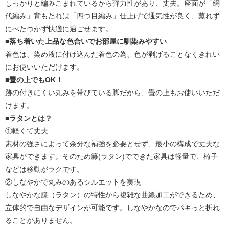
しっかりと編みこまれているから弾力性があり、丈夫。座面が「網
代編み」背もたれは「四つ目編み」仕上げで通気性が良く、蒸れず
にべたつかず快適に過ごせます。
■落ち着いた上品な色合いでお部屋に馴染みやすい
着色は、染め液に付け込んだ着色の為、色が剥げることなくきれい
にお使いいただけます。
■畳の上でもOK！
跡の付きにくい丸みを帯びている脚だから、畳の上もお使いいただ
けます。
■ラタンとは？
①軽くて丈夫
素材の強さによって余分な補強を必要とせず、最小の構成で丈夫な
家具ができます。そのため籐(ラタン)でできた家具は軽量で、椅子
などは移動がラクです。
②しなやかで丸みのあるシルエットを実現
しなやかな籐（ラタン）の特性から複雑な曲線加工ができるため、
立体的で自由なデザインが可能です。しなやかなのでパキっと折れ
ることがありません。