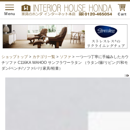
toggle
navigation
Menu
Cart
ショップトップ
>
カテゴリ一覧
>
ソファ
> 一つ一つ丁寧に手編みしたカウ
チソファ C116KA WAHOO サンフラワーラタン （ラタン/籐/リビング/和モ
ダン/ベンチ/ソファ/バリ家具/軽量）