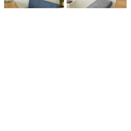
カバーが掛け替え自由なソファ。カ
カバーが掛け替え自由なソファ。カ
バーはドライクリーニング可能です
バーはドライクリーニング可能です
替えカバー式なので季節に合
替えカバー式なので季節に合
わせて色合いを変えられま
わせて色合いを変えられま
す。ソファ 2人掛け 背もたれ
す。ソファ 3人掛け 背もたれ
替えカバー式 NVS-2PC B.B
替えカバー式 NVC-BC B.Bフ
ファニシング ( 幅112cm/椅子/
ァニシング ( 幅112cm/椅子/新
新生活/ウレタン/北欧/モダ
生活/ウレタン/北欧/モダ
ン/NOVEMBER)
ン/NOVEMBER)
33,000円
17,820円
販売価格
販売価格
(税込)
(税込)