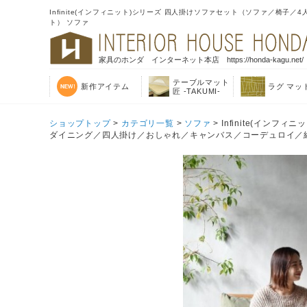
Infinite(インフィニット)シリーズ 四人掛けソファセット（ソファ／
ト） ソファ
家具のホンダ インターネット本店 https://honda-kagu.net/
テーブルマット
新作アイテム
ラグ マッ
匠 -TAKUMI-
ショップトップ
>
カテゴリ一覧
>
ソファ
> Infinite(イ
ダイニング／四人掛け／おしゃれ／キャンバス／コーデュロイ／