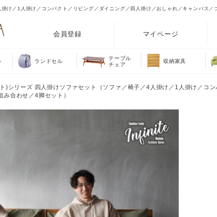
椅子／4人掛け／1人掛け／コンパクト／リビング／ダイニング／四人掛け／おしゃれ／キャンバス
会員登録
マイページ
テーブル
ト
ランドセル
収納家具
チェア
ンフィニット)シリーズ 四人掛けソファセット（ソファ／椅子／4人掛け／1人掛け／
組み合わせ／4脚セット）