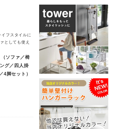
ライフスタイルに
ソファとしても使え
ット（ソファ／椅
ニング／四人掛
／4脚セット）