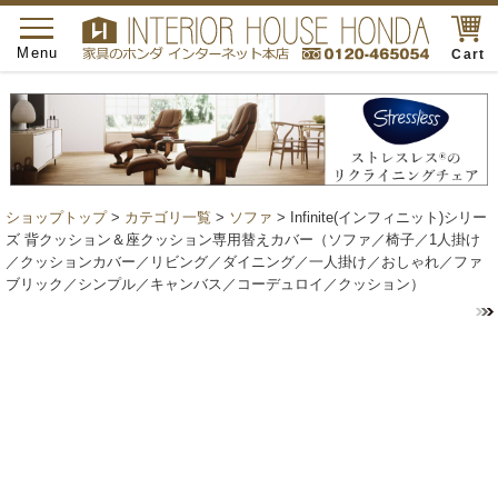
toggle
navigation
Menu
Cart
ショップトップ
>
カテゴリ一覧
>
ソファ
> Infinite(インフィニット)シリー
ズ 背クッション＆座クッション専用替えカバー（ソファ／椅子／1人掛け
／クッションカバー／リビング／ダイニング／一人掛け／おしゃれ／ファ
ブリック／シンプル／キャンバス／コーデュロイ／クッション）