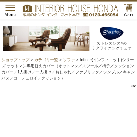
toggle
navigation
Menu
Cart
ショップトップ
>
カテゴリ一覧
>
ソファ
> Infinite(インフィニット)シリー
ズ オットマン専用替えカバー（オットマン／スツール／椅子／クッション
カバー／1人掛け／一人掛け／おしゃれ／ファブリック／シンプル／キャン
バス／コーデュロイ／クッション）