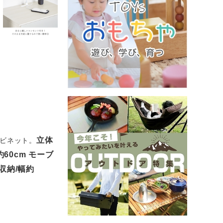
立体
ャビネット。
60cm モーブ
収納/幅約