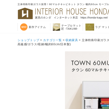
立体特殊印刷ガラス採用！60マルチキャビネット タウン 幅約60cm モーブル 
家具のホンダ インターネット本店 https://honda-kagu.net/
テーブルマット
新作アイテム
ラグ マッ
匠 -TAKUMI-
ショップトップ
>
カテゴリ一覧
>
収納家具
> 立体特殊印刷ガラス
高級感/ガラス/収納/幅約60cm/日本製)