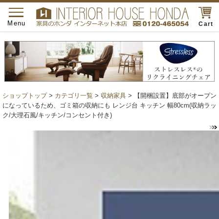
toggle
navigation
Menu
Cart
ショップトップ
>
カテゴリ一覧
>
収納家具
> 【開梱設置】底部がオープン
になっているため、ゴミ箱の収納にも レンジ台 キッチン 幅80cm(収納ラッ
ク/大理石風/キッチン/コンセント付き)