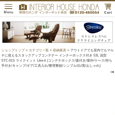
toggle
navigation
Menu
Cart
ショップトップ
>
カテゴリ一覧
>
収納家具
> アウトドアでも室内でもマル
チに使えるスタックアップコンテナー インナーボックス付き 53L 浅型
STC-01S ライクイット Like-it (コンテナボックス/蓋付き/屋外/ケース/持ち
手付き/キャンプ/ギア/工具入れ/整理整頓/シンプル/白/黒/おしゃれ)