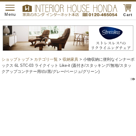
toggle
navigation
Menu
Cart
ショップトップ
>
カテゴリ一覧
>
収納家具
> 小物収納に便利なインナーボ
ックス 6L STC-03 ライクイット Like-it (蓋付き/スタッキング/無地/スタッ
クアップコンテナー用/白/黒/グレー/ベージュ/グリーン)