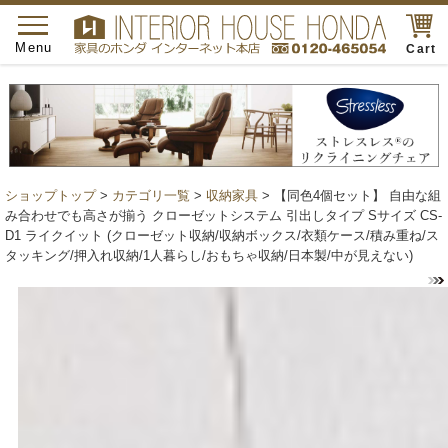
toggle
navigation
Menu
Cart
ショップトップ
>
カテゴリ一覧
>
収納家具
> 【同色4個セット】 自由な組
み合わせでも高さが揃う クローゼットシステム 引出しタイプ Sサイズ CS-
D1 ライクイット (クローゼット収納/収納ボックス/衣類ケース/積み重ね/ス
タッキング/押入れ収納/1人暮らし/おもちゃ収納/日本製/中が見えない)