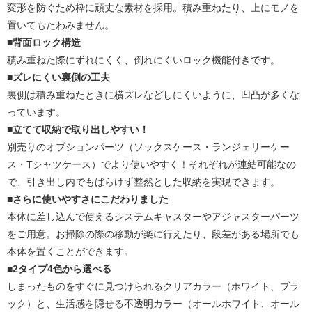
変形を防ぐため枠に頑丈な素材を採用。積み重ねたり、上にモノを
置いてもたわみません。
■背面ロック構造
積み重ねた際にずれにくく、倒れにくいロック機能付きです。
■ズレにくい裏側の工夫
裏側は積み重ねたときに横ズレなどしにくいように、凹凸が多くな
っています。
■立てて収納で取り出しやすい！
別売りのオプションパーツ（ソックスケース・ランジェリーケー
ス・Tシャツケース）でより使いやすく！それぞれが連結可能なの
で、引き出し内でもばらけず整然とした収納を実現できます。
■さらに使いやすさにこだわりました
本体に差し込んで使えるシステムキャスターやアジャスターパーツ
をご用意。お掃除の際の移動が楽に行えたり、段差がある場所でも
本体を置くことができます。
■2タイプ4色から選べる
しまったものをすぐに見つけられるクリアカラー（ホワイト、ブラ
ック）と、生活感を隠せる不透明カラー（オールホワイト、オール