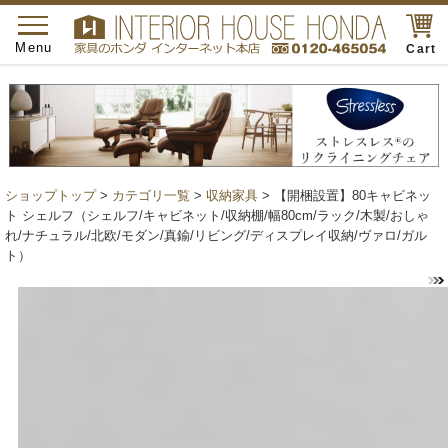
toggle
navigation
Menu
Cart
ショップトップ
>
カテゴリ一覧
>
収納家具
> 【開梱設置】80キャビネッ
ト シェルフ（シェルフ/キャビネット/収納棚/幅80cm/ラック/木製/おしゃ
れ/ナチュラル/北欧/モダン/真鍮/リビング/ディスプレイ収納/ヴァロ/ガル
ト）