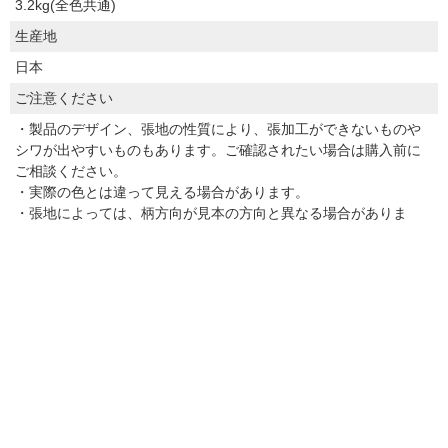
3.2kg(全色共通)
生産地
日本
ご注意ください
・製品のデザイン、張地の性質により、張加工ができないものや
シワが出やすいものもあります。ご確認されたい場合は購入前に
ご相談ください。
・実際の色とは違って見える場合があります。
・張地によっては、柄方向が見本の方向と異なる場合がありま
す。予めご了承ください。
・一部ご注文いただいてからお取り寄せとなるため、通常の納期
よりも大幅に遅れる場合がございます。お急ぎの方はご注文前に
お問い合わせ下さい。
※出荷は受注生産のため約1か月程度お時間をいただいており
ます。
※一部地域によっては別途送料を頂いております。
※掲載写真はイメージのため、実際のサイズとは異なる場合が