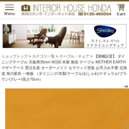
toggle
navigation
Menu
Cart
ショップトップ
>
カテゴリ一覧
>
テーブル・チェア
> 【開梱設置】 ダイ
ニングテーブル 天板厚35mm W150 木製 無垢 テーブル MOTHER EARTH
マザーアース 受注生産 オーダーメイド セラウッド塗装 お手入れ不要 北海
道 旭川家具 一枚板 （ダイニング/木製/テーブル/おしゃれ/ナチュラル/ブラ
ウン/グレー/高さ70cm）