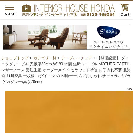
toggle
navigation
Menu
Cart
ショップトップ
>
カテゴリ一覧
>
テーブル・チェア
> 【開梱設置】 ダイ
ニングテーブル 天板厚35mm W180 木製 無垢 テーブル MOTHER EARTH
マザーアース 受注生産 オーダーメイド セラウッド塗装 お手入れ不要 北海
道 旭川家具 一枚板 （ダイニング/木製/テーブル/おしゃれ/ナチュラル/ブラ
ウン/グレー/高さ70cm）