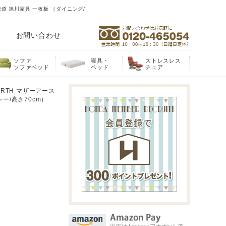
海道 旭川家具 一枚板 （ダイニング/
お問い合わせ
ソファ
寝具・
ストレスレス
ソファベッド
ベッド
チェア
ARTH マザーアース
ー/高さ70cm）