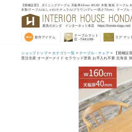
【開梱設置】 ダイニングテーブル 天板厚40mm W160 木製 無垢 テーブル 
木製/テーブル/おしゃれ/ナチュラル/ブラウン/グレー/高さ70cm） テーブル
家具のホンダ インターネット本店 https://honda-kagu.net/
テーブルマット
新作アイテム
ラグ マッ
匠 -TAKUMI-
ショップトップ
>
カテゴリ一覧
>
テーブル・チェア
> 【開梱設置
受注生産 オーダーメイド セラウッド塗装 お手入れ不要 北海道 旭