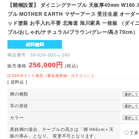
【開梱設置】 ダイニングテーブル 天板厚40mm W160 
ブル MOTHER EARTH マザーアース 受注生産 オー
ッド塗装 お手入れ不要 北海道 旭川家具 一枚板 （ダイニ
ブル/おしゃれ/ナチュラル/ブラウン/グレー/高さ70cm）
商品番号 58-526-003-c-160
256,000円
販売価格
(税込)
[2,560ポイント進呈（要会員登録・ログイン） ]
[ 送料込 ]
脚の種類
耳の形状
カラー
黒鉄脚の場合、テーブルの高さは「脚 H66cm＋天
了承
板の厚み」となり、 変更不可となります。