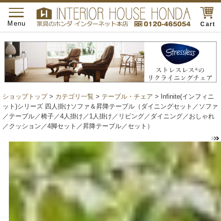
toggle
navigation
Menu
Cart
ショップトップ
>
カテゴリ一覧
>
テーブル・チェア
> Infinite(インフィニ
ット)シリーズ 四人掛けソファ＆昇降テーブル（ダイニングセット／ソファ
／テーブル／椅子／4人掛け／1人掛け／リビング／ダイニング／おしゃれ
／クッション／4脚セット／昇降テーブル／セット）