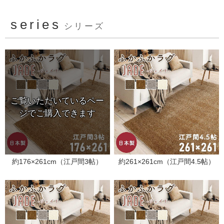
series
シリーズ
約176×261cm（江戸間3帖）
約261×261cm（江戸間4.5帖）