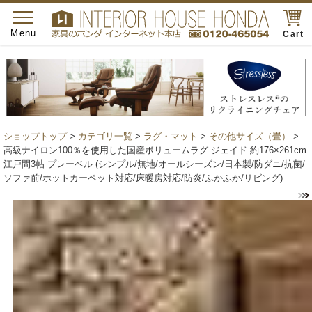
toggle
navigation
Menu
Cart
ショップトップ
>
カテゴリ一覧
>
ラグ・マット
>
その他サイズ（畳）
>
高級ナイロン100％を使用した国産ボリュームラグ ジェイド 約176×261cm
江戸間3帖 プレーベル (シンプル/無地/オールシーズン/日本製/防ダニ/抗菌/
ソファ前/ホットカーペット対応/床暖房対応/防炎/ふかふか/リビング)