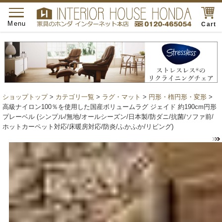
toggle
navigation
Menu
Cart
ショップトップ
>
カテゴリ一覧
>
ラグ・マット
>
円形・楕円形・変形
>
高級ナイロン100％を使用した国産ボリュームラグ ジェイド 約190cm円形
プレーベル (シンプル/無地/オールシーズン/日本製/防ダニ/抗菌/ソファ前/
ホットカーペット対応/床暖房対応/防炎/ふかふか/リビング)