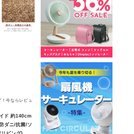
グ！今ならレビュ
ド 約140cm
防ダニ/抗菌/ソ
/リビング)