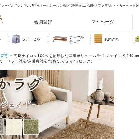
プレーベル (シンプル/無地/オールシーズン/日本製/防ダニ/抗菌/ソファ前/ホットカーペット対
会員登録
マイページ
テーブル
ト
ランドセル
収納家具
チェア
・変形
> 高級ナイロン100％を使用した国産ボリュームラグ ジェイド 約140cm
カーペット対応/床暖房対応/防炎/ふかふか/リビング)