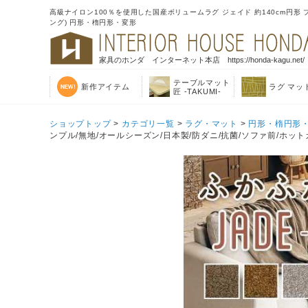
高級ナイロン100％を使用した国産ボリュームラグ ジェイド 約140cm円形 
ング) 円形・楕円形・変形
家具のホンダ インターネット本店 https://honda-kagu.net/
テーブルマット
新作アイテム
ラグ マッ
匠 -TAKUMI-
ショップトップ
>
カテゴリ一覧
>
ラグ・マット
>
円形・楕円形
ンプル/無地/オールシーズン/日本製/防ダニ/抗菌/ソファ前/ホット