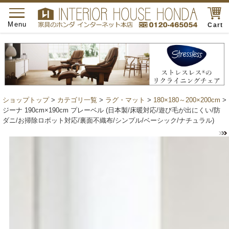
toggle
navigation
Menu
Cart
ショップトップ
>
カテゴリ一覧
>
ラグ・マット
>
180×180～200×200cm
>
ジーナ 190cm×190cm プレーベル (日本製/床暖対応/遊び毛が出にくい/防
ダニ/お掃除ロボット対応/裏面不織布/シンプル/ベーシック/ナチュラル)