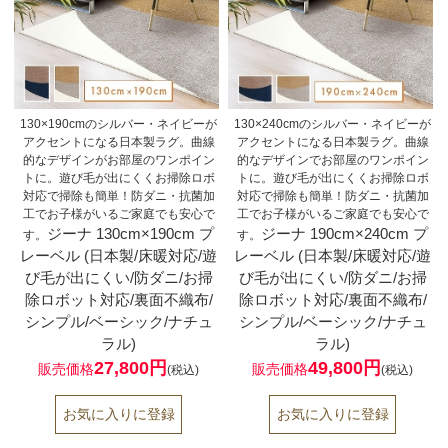
130×190cmのシルバー・ネイビーが
130×240cmのシルバー・ネイビーが
アクセントになる日本製ラグ。曲線
アクセントになる日本製ラグ。曲線
的なデザインがお部屋のワンポイン
的なデザインでお部屋のワンポイン
トに。遊び毛が出にくくお掃除ロボ
トに。遊び毛が出にくくお掃除ロボ
対応で掃除も簡単！防ダニ・抗菌加
対応で掃除も簡単！防ダニ・抗菌加
工でお子様がいるご家庭でも安心で
工でお子様がいるご家庭でも安心で
ジーナ 130cm×190cm プ
ジーナ 190cm×240cm プ
す。
す。
レーベル (日本製/床暖対応/遊
レーベル (日本製/床暖対応/遊
び毛が出にくい/防ダニ/お掃
び毛が出にくい/防ダニ/お掃
除ロボット対応/裏面不織布/
除ロボット対応/裏面不織布/
シンプル/ベーシック/ナチュ
シンプル/ベーシック/ナチュ
ラル)
ラル)
27,800円
49,800円
販売価格
販売価格
(税込)
(税込)