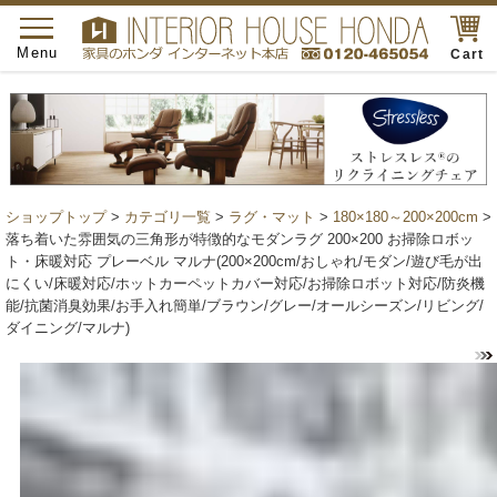
toggle
navigation
Menu
Cart
ショップトップ
>
カテゴリ一覧
>
ラグ・マット
>
180×180～200×200cm
>
落ち着いた雰囲気の三角形が特徴的なモダンラグ 200×200 お掃除ロボッ
ト・床暖対応 プレーベル マルナ(200×200cm/おしゃれ/モダン/遊び毛が出
にくい/床暖対応/ホットカーペットカバー対応/お掃除ロボット対応/防炎機
能/抗菌消臭効果/お手入れ簡単/ブラウン/グレー/オールシーズン/リビング/
ダイニング/マルナ)