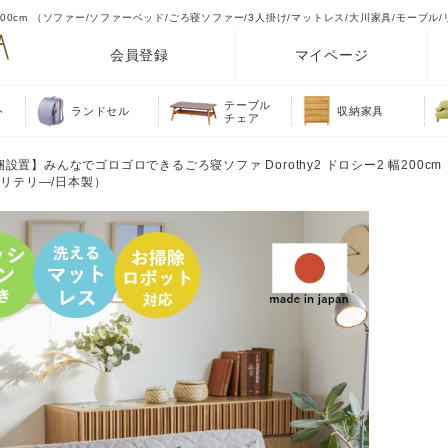
200cm （ソファー/ソファーベッド/ごろ寝ソファー/3人掛け/マットレス/大川家具/モーブル
会員登録
マイページ
テーブル
ト
ランドセル
収納家具
チェア
梱設置】みんなでゴロゴロできるごろ寝ソファ Dorothy2 ドロシー2 幅200cm
/リテリ―/日本製）