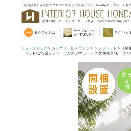
【開梱設置】みんなでゴロゴロできるごろ寝ソファ Dorothy2 ドロシー2 幅
家具のホンダ インターネット本店 https://honda-kagu.net/
テーブルマット
新作アイテム
ラグ マッ
匠 -TAKUMI-
ショップトップ
>
カテゴリ一覧
>
ソファ
>
ソファベッド
> 【開
ーベッド/ごろ寝ソファー/3人掛け/マットレス/大川家具/モーブル