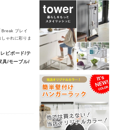
eak ブレイ
おしゃれに彩りま
（テレビボード/テ
家具/モーブル/