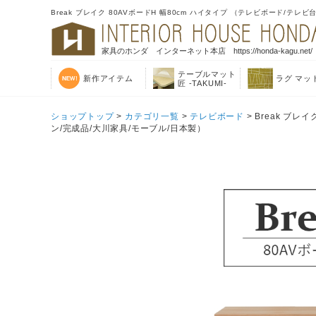
Break ブレイク 80AVボードH 幅80cm ハイタイプ （テレビボード/テ
家具のホンダ インターネット本店 https://honda-kagu.net/
テーブルマット
新作アイテム
ラグ マッ
匠 -TAKUMI-
ショップトップ
>
カテゴリ一覧
>
テレビボード
> Break ブレ
ン/完成品/大川家具/モーブル/日本製）