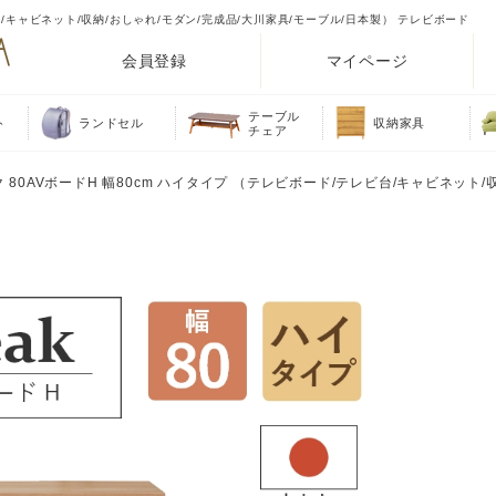
レビ台/キャビネット/収納/おしゃれ/モダン/完成品/大川家具/モーブル/日本製） テレビボード
会員登録
マイページ
テーブル
ト
ランドセル
収納家具
チェア
イク 80AVボードH 幅80cm ハイタイプ （テレビボード/テレビ台/キャビネット/