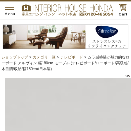
toggle
navigation
Menu
Cart
ショップトップ
>
カテゴリ一覧
>
テレビボード
> ムラ感塗装が魅力的なロ
ーボード アルヴィン 幅180cm モーブル (テレビボード/ローボード/高級感/
木目調/収納/幅180cm/日本製)