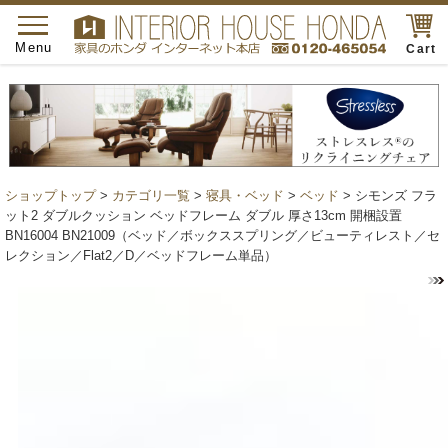
toggle
navigation
Menu
Cart
ショップトップ
>
カテゴリ一覧
>
寝具・ベッド
>
ベッド
> シモンズ フラ
ット2 ダブルクッション ベッドフレーム ダブル 厚さ13cm 開梱設置
BN16004 BN21009（ベッド／ボックススプリング／ビューティレスト／セ
レクション／Flat2／D／ベッドフレーム単品）