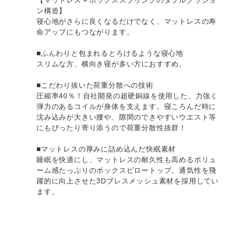
ン構造】
寝心地がさらに良くなるだけでなく、マットレスの寿
命アップにもつながります。
■ふんわりと包まれるとろけるような寝心地
スリムな方、横向き寝が多い方におすすめ。
■こだわり抜いた荷重分散への技術
圧縮率40％！自社開発の超硬銅線を使用した、力強く
弾力のあるコイルが身体を支えます。寝ころんだ時に
沈み込みが大きい腰や、隙間のできやすいウエスト等
にもぴったり寄り添うので荷重分散性抜群！
■マットレスの厚みに詰め込んだ快眠素材
睡眠を快適にし、マットレスの耐久性も高めるボリュ
ーム感たっぷりのボックスピロートップ。通気性を飛
躍的に向上させた3Dブレスメッシュ素材を採用してい
ます。