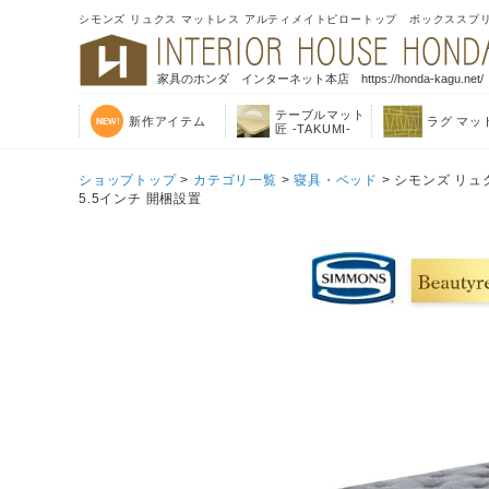
シモンズ リュクス マットレス アルティメイトピロートップ ボックススプリングセ
家具のホンダ インターネット本店 https://honda-kagu.net/
テーブルマット
新作アイテム
ラグ マッ
匠 -TAKUMI-
ショップトップ
>
カテゴリ一覧
>
寝具・ベッド
> シモンズ リュ
5.5インチ 開梱設置