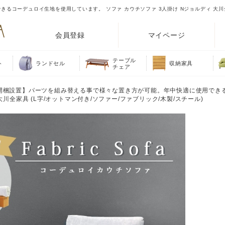
コーデュロイ生地を使用しています。 ソファ カウチソファ 3人掛け Nジョルディ 大川全
会員登録
マイページ
テーブル
ト
ランドセル
収納家具
チェア
【開梱設置】パーツを組み替える事で様々な置き方が可能。年中快適に使用でき
川全家具 (L字/オットマン付き/ソファー/ファブリック/木製/スチール)