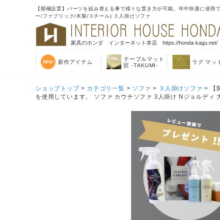
【開梱設置】パーツを組み替える事で様々な置き方が可能。年中快適に使用できる
ー/ファブリック/木製/スチール) ３人掛けソファ
家具のホンダ インターネット本店 https://honda-kagu.net/
テーブルマット
新作アイテム
ラグ マッ
匠 -TAKUMI-
ショップトップ
>
カテゴリ一覧
>
ソファ
>
３人掛けソファ
> 
を使用しています。 ソファ カウチソファ 3人掛け Nジョルディ 大