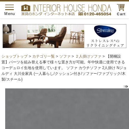
toggle
navigation
Menu
Cart
ショップトップ
>
カテゴリ一覧
>
ソファ
>
２人掛けソファ
> 【開梱設
置】パーツを組み替える事で様々な置き方が可能。年中快適に使用できる
コーデュロイ生地を使用しています。 ソファ カウチソファ 2人掛け Nジョ
ルディ 大川全家具 (一人暮らし/クッション付き/ソファー/ファブリック/木
製/スチール)