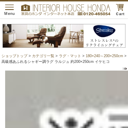
toggle
navigation
Menu
Cart
ショップトップ
>
カテゴリ一覧
>
ラグ・マット
>
180×240～200×250cm
>
高級感あふれるシャギー調ラグ ラルジュ 約200×250cm イケヒコ