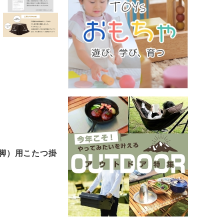
脚）用こたつ掛