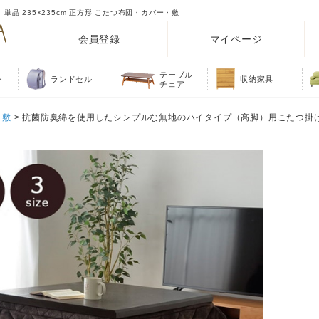
 235×235cm 正方形 こたつ布団・カバー・敷
会員登録
マイページ
テーブル
ト
ランドセル
収納家具
チェア
・敷
> 抗菌防臭綿を使用したシンプルな無地のハイタイプ（高脚）用こたつ掛け