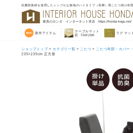
抗菌防臭綿を使用したシンプルな無地のハイタイプ（高脚）用こたつ掛け布団 単品
家具のホンダ インターネット本店 https://honda-kagu.net/
テーブルマット
新作アイテム
ラグ マッ
匠 -TAKUMI-
ショップトップ
>
カテゴリ一覧
>
こたつ
>
こたつ布団・カバー
235×235cm 正方形