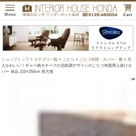
toggle
navigation
Menu
Cart
ショップトップ
>
カテゴリ一覧
>
こたつ
>
こたつ布団・カバー・敷
> 大
人かわいい！ギャベ柄モチーフの北欧調デザインのこたつ布団用上掛けカ
バー 単品 210×250cm 長方形