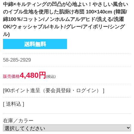
中綿×キルティングの凹凸が心地よい！やさしい風合い
のイブル生地を使用した肌掛け布団 100×140cm (韓国/
綿100％/コットン/ノンホルムアルデヒド/洗える/洗濯
OK/ウォッシャブル/キルト/グレー/アイボリー/シング
ル)
58-285-2929
4,480円
販売価格
(税込)
[90ポイント進呈（要会員登録・ログイン） ]
[ 送料込 ]
在庫／カラー