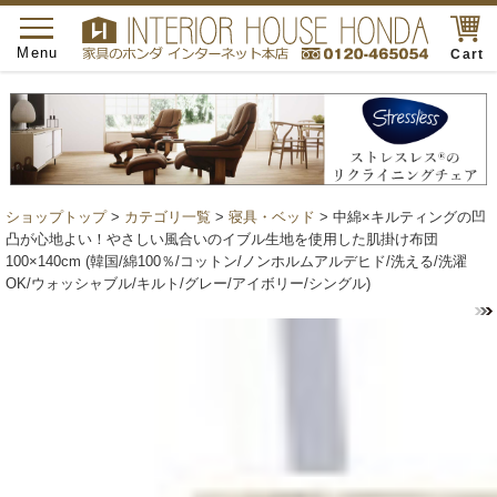
toggle
navigation
Menu
Cart
ショップトップ
>
カテゴリ一覧
>
寝具・ベッド
> 中綿×キルティングの凹
凸が心地よい！やさしい風合いのイブル生地を使用した肌掛け布団
100×140cm (韓国/綿100％/コットン/ノンホルムアルデヒド/洗える/洗濯
OK/ウォッシャブル/キルト/グレー/アイボリー/シングル)