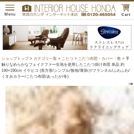
toggle
navigation
Menu
Cart
ショップトップ
>
カテゴリ一覧
>
こたつ
>
こたつ布団・カバー・敷
> 手
触りなめらかなフェイクファー生地を使用したこたつ掛け布団 単品 約
190×190cm イケヒコ (長方形/シンプル/無地/薄掛け/フランネル/ふわふわ/
くすみカラー/こたつ布団/あったか/冬)