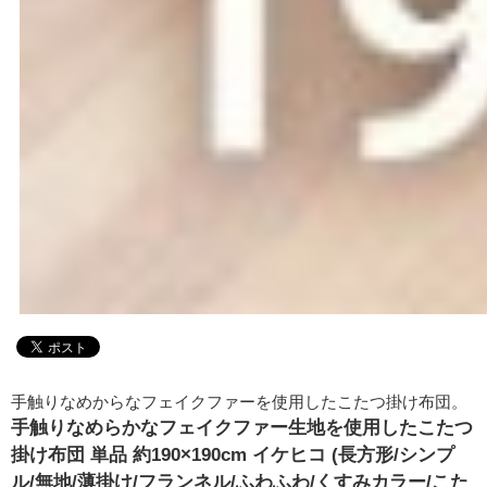
手触りなめからなフェイクファーを使用したこたつ掛け布団。
手触りなめらかなフェイクファー生地を使用したこたつ
掛け布団 単品 約190×190cm イケヒコ (長方形/シンプ
ル/無地/薄掛け/フランネル/ふわふわ/くすみカラー/こた