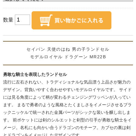
数量
セイバン 天使のはね 男の子ランドセル
モデルロイヤル ドラグーン MR22B
勇敢な騎士を表現したランドセル
流行に左右されない、トラディショナルな気品漂う上品さが魅力の
デザイン。背負いやすく合わせやすいモデルロイヤルです。 サイド
には見る角度によって柄が変わるチェンジングワッペンが入ってい
ます。 まるで勇者のような風格とたくましさをイメージさせるブラ
ックニッケルで統一された金属パーツがシックな装いを醸し出しま
す。 前ポケットには剣のシルエットと剣型の引手が勇敢な騎士をイ
メージ。名札にも向かい合うドラゴンのモチーフ。カブセの裏は剣
とドラゴンをイメージしたデザインです。