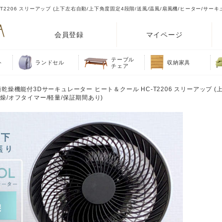
2206 スリーアップ (上下左右自動/上下角度固定4段階/送風/温風/扇風機/ヒーター/サーキ
会員登録
マイページ
テーブル
ト
ランドセル
収納家具
チェア
乾燥機能付3Dサーキュレーター ヒート＆クール HC-T2206 スリーアップ (
燥/オフタイマー/軽量/保証期間あり)