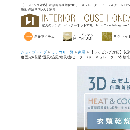
【ラッピング対応】衣類乾燥機能付3Dサーキュレーター ヒート＆クール HC-T
軽量/保証期間あり) 家電
家具のホンダ インターネット本店 https://honda-kagu.net/
テーブルマット
新作アイテム
ラグ マッ
匠 -TAKUMI-
ショップトップ
>
カテゴリ一覧
>
家電
> 【ラッピング対応】衣類
度固定4段階/送風/温風/扇風機/ヒーター/サーキュレーター/衣類乾