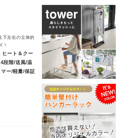
ズ上下左右の立体的
ズ！
 ヒート＆クー
4段階/送風/温
マー/軽量/保証