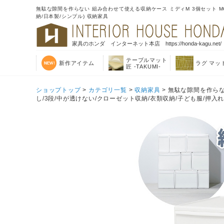
無駄な隙間を作らない 組み合わせて使える収納ケース ミディM 3個セット MOS-
納/日本製/シンプル) 収納家具
家具のホンダ インターネット本店 https://honda-kagu.net/
テーブルマット
新作アイテム
ラグ マッ
匠 -TAKUMI-
ショップトップ
>
カテゴリ一覧
>
収納家具
> 無駄な隙間を作らない
し/3段/中が透けない/クローゼット収納/衣類収納/子ども服/押入れ