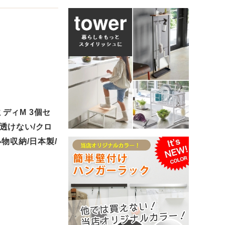
ディM 3個セ
中が透けない/クロ
物収納/日本製/