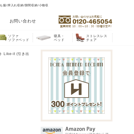
ども服/押入れ収納/隙間収納/小物収
お問い合わせ
ソファ
寝具・
ストレスレス
ソファベッド
ベッド
チェア
ke-it (引き出