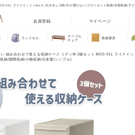
01L ライクイット Like-it (引き出し/3段/中が透けない/クローゼット収納/衣類収納/子
会員登録
マイページ
テーブル
ト
ランドセル
収納家具
チェア
 組み合わせて使える収納ケース ミディM 3個セット MOS-01L ライクイット Li
収納/隙間収納/小物収納/日本製/シンプル)