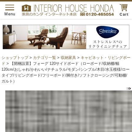
toggle
navigation
Menu
Cart
ショップトップ
>
カテゴリ一覧
>
収納家具
>
キャビネット・リビングボー
ド
> 【開梱設置】フォーグ 120サイドボード（ローボード/収納棚/幅
120cm/おしゃれ/かわいい/ナチュラル/モダン/シンプル/木目/水玉模様/ロー
タイプ/リビングボード/フリーボード/脚付き/ソフトクロージング/可動棚/
ガルト）