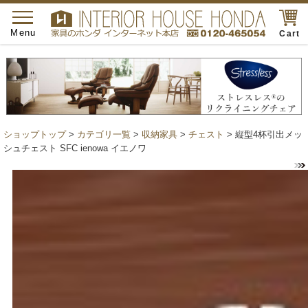
toggle
navigation
Menu
Cart
ショップトップ
>
カテゴリ一覧
>
収納家具
>
チェスト
> 縦型4杯引出メッ
シュチェスト SFC ienowa イエノワ