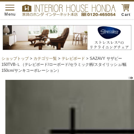
toggle
navigation
Menu
Cart
ショップトップ
>
カテゴリ一覧
>
テレビボード
> SAZAVY サザビー
150TVB-Ｌ（テレビボード/ローボード/セラミック柄/スタイリッシュ/幅
150cm/サンキコーポレーション）