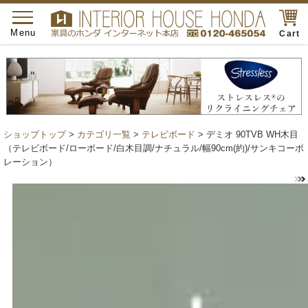
toggle
navigation
Menu
Cart
ショップトップ
>
カテゴリ一覧
>
テレビボード
> デミオ 90TVB WH木目
（テレビボード/ローボード/白木目調/ナチュラル/幅90cm(約)/サンキコーポ
レーション）