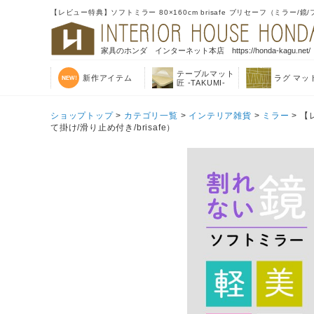
【レビュー特典】ソフトミラー 80×160cm brisafe ブリセーフ（ミラー/鏡
家具のホンダ インターネット本店 https://honda-kagu.net/
テーブルマット
新作アイテム
ラグ マッ
匠 -TAKUMI-
ショップトップ
>
カテゴリ一覧
>
インテリア雑貨
>
ミラー
> 【
て掛け/滑り止め付き/brisafe）