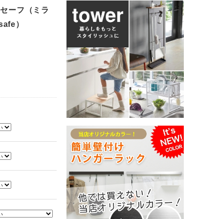
ブリセーフ（ミラ
afe）