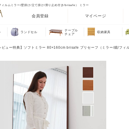
/フィルムミラー/壁掛け/立て掛け/滑り止め付き/brisafe） ミラー
会員登録
マイページ
テーブル
ト
ランドセル
収納家具
チェア
レビュー特典】ソフトミラー 80×160cm brisafe ブリセーフ（ミラー/鏡/フ