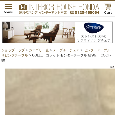
toggle
navigation
Menu
Cart
ショップトップ
>
カテゴリ一覧
>
テーブル・チェア
>
センターテーブル・
リビングテーブル
> COLLET コレット センターテーブル 幅90cm COCT-
90