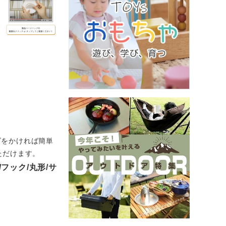
ズをかければ簡単
ただけます。
/フック/丸形/サ