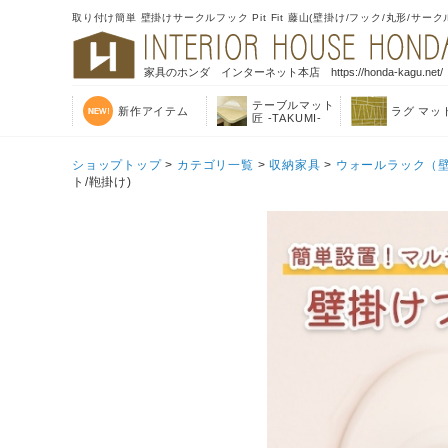
取り付け簡単 壁掛けサークルフック Pit Fit 藤山(壁掛け/フック/丸形/サ
家具のホンダ インターネット本店 https://honda-kagu.net/
テーブルマット
新作アイテム
ラグ マッ
匠 -TAKUMI-
ショップトップ
>
カテゴリ一覧
>
収納家具
>
ウォールラック（
ト/鞄掛け)