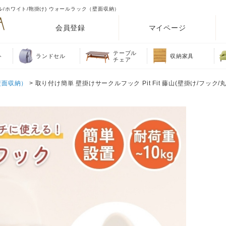
ークル/ホワイト/鞄掛け) ウォールラック（壁面収納）
会員登録
マイページ
テーブル
ト
ランドセル
収納家具
チェア
壁面収納）
> 取り付け簡単 壁掛けサークルフック Pit Fit 藤山(壁掛け/フック/