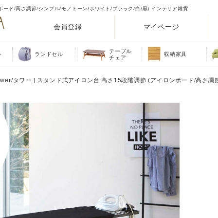
ロンボード/高さ調節/シンプル/モノトーン/ホワイト/ブラック/白/黒) インテリア雑貨
会員登録
マイページ
テーブル
ト
ランドセル
収納家具
チェア
 tower/タワー ] スタンド式アイロン台 高さ15段階調節 (アイロンボード/高さ