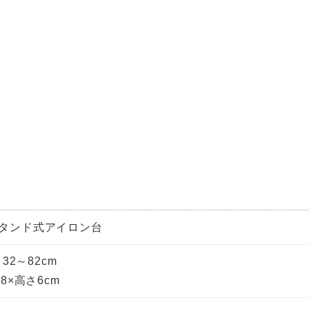
] スタンド式アイロン台
32～82cm
8×高さ6cm