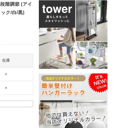
5段階調節 (アイ
ック/白/黒)
在庫
×
×