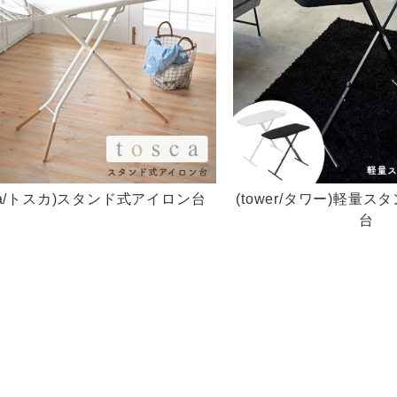
sca/トスカ)スタンド式アイロン台
(tower/タワー)軽量
台