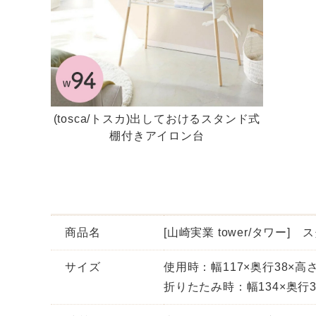
(tosca/トスカ)出しておけるスタンド式
棚付きアイロン台
商品名
[山崎実業 tower/タワー
サイズ
使用時：幅117×奥行38×高さ
折りたたみ時：幅134×奥行3