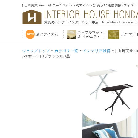
[ 山崎実業 tower/タワー ] スタンド式アイロン台 高さ15段階調節 (アイ
家具のホンダ インターネット本店 https://honda-kagu.net/
テーブルマット
新作アイテム
ラグ マッ
匠 -TAKUMI-
ショップトップ
>
カテゴリ一覧
>
インテリア雑貨
> [ 山崎実業
ン/ホワイト/ブラック/白/黒)