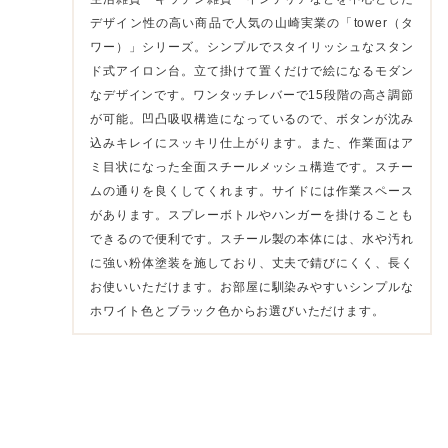
デザイン性の高い商品で人気の山崎実業の「tower（タ
ワー）」シリーズ。シンプルでスタイリッシュなスタン
ド式アイロン台。立て掛けて置くだけで絵になるモダン
なデザインです。ワンタッチレバーで15段階の高さ調節
が可能。凹凸吸収構造になっているので、ボタンが沈み
込みキレイにスッキリ仕上がります。また、作業面はア
ミ目状になった全面スチールメッシュ構造です。スチー
ムの通りを良くしてくれます。サイドには作業スペース
があります。スプレーボトルやハンガーを掛けることも
できるので便利です。スチール製の本体には、水や汚れ
に強い粉体塗装を施しており、丈夫で錆びにくく、長く
お使いいただけます。お部屋に馴染みやすいシンプルな
ホワイト色とブラック色からお選びいただけます。