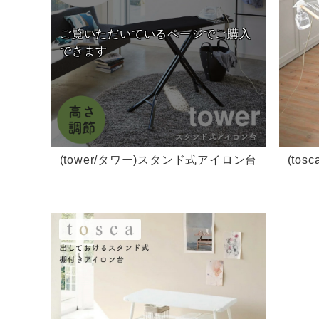
(tower/タワー)スタンド式アイロン台
(to