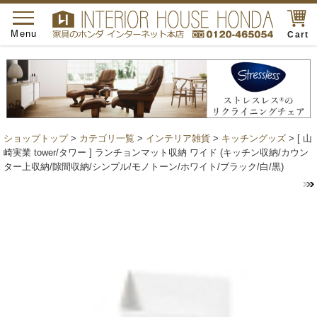
toggle
navigation
Menu
Cart
ショップトップ
>
カテゴリ一覧
>
インテリア雑貨
>
キッチングッズ
> [ 山
崎実業 tower/タワー ] ランチョンマット収納 ワイド (キッチン収納/カウン
ター上収納/隙間収納/シンプル/モノトーン/ホワイト/ブラック/白/黒)