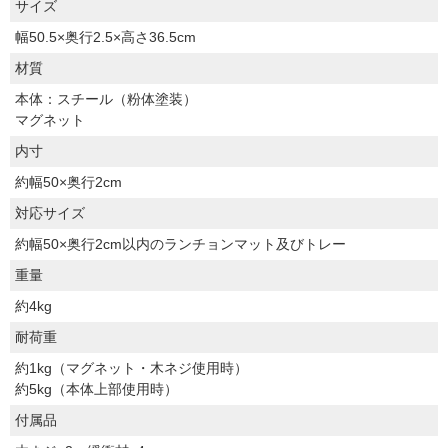
サイズ
幅50.5×奥行2.5×高さ36.5cm
材質
本体：スチール（粉体塗装）
マグネット
内寸
約幅50×奥行2cm
対応サイズ
約幅50×奥行2cm以内のランチョンマット及びトレー
重量
約4kg
耐荷重
約1kg（マグネット・木ネジ使用時）
約5kg（本体上部使用時）
付属品